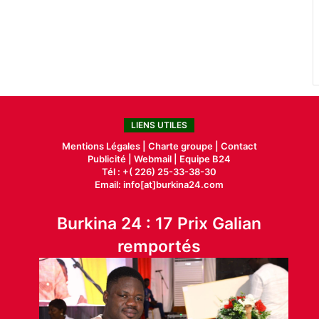
LIENS UTILES
Mentions Légales |
Charte groupe |
Contact
Publicité
|
Webmail |
Equipe B24
Tél : +( 226) 25-33-38-30
Email: info[at]burkina24.com
Burkina 24 : 17 Prix Galian
remportés