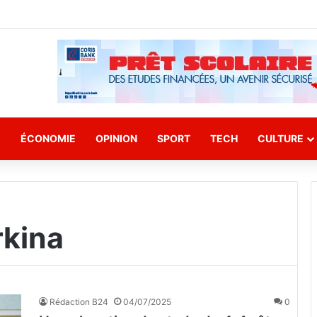
E
ÉCONOMIE
OPINION
SPORT
TECH
CULTURE
rkina
Rédaction B24
04/07/2025
0