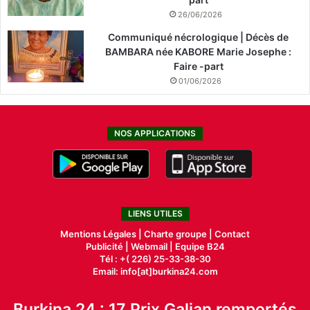
26/06/2026
Communiqué nécrologique | Décès de
BAMBARA née KABORE Marie Josephe :
Faire -part
01/06/2026
NOS APPLICATIONS
LIENS UTILES
Mentions Légales |
Charte groupe |
Contact
Publicité
|
Webmail |
Equipe B24
Tél : +( 226) 25-33-38-30
Email: info[at]burkina24.com
Burkina 24 : 17 Prix Galian remportés