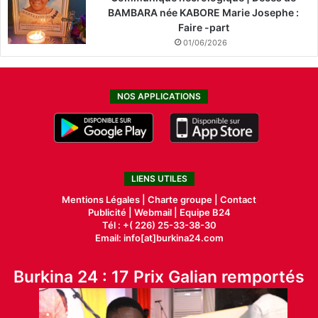
BAMBARA née KABORE Marie Josephe :
Faire -part
01/06/2026
NOS APPLICATIONS
LIENS UTILES
Mentions Légales |
Charte groupe |
Contact
Publicité
|
Webmail |
Equipe B24
Tél : +( 226) 25-33-38-30
Email: info[at]burkina24.com
Burkina 24 : 17 Prix Galian remportés