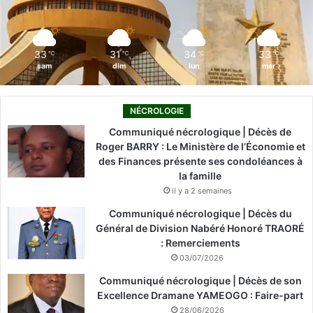
k
n
a
m
33
31
34
33
℃
℃
℃
℃
sam
dim
lun
mar
NÉCROLOGIE
Communiqué nécrologique | Décès de
Roger BARRY : Le Ministère de l’Économie et
des Finances présente ses condoléances à
la famille
il y a 2 semaines
Communiqué nécrologique | Décès du
Général de Division Nabéré Honoré TRAORÉ
: Remerciements
03/07/2026
Communiqué nécrologique | Décès de son
Excellence Dramane YAMEOGO : Faire-part
28/06/2026