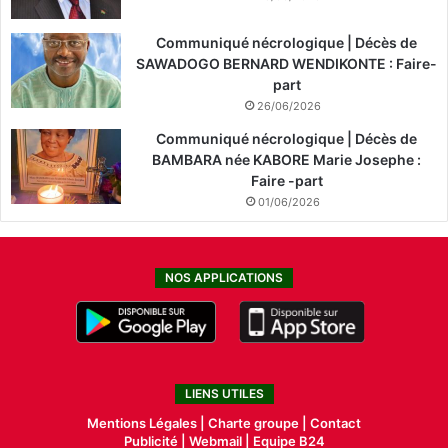
Communiqué nécrologique | Décès de
SAWADOGO BERNARD WENDIKONTE : Faire-
part
26/06/2026
Communiqué nécrologique | Décès de
BAMBARA née KABORE Marie Josephe :
Faire -part
01/06/2026
NOS APPLICATIONS
LIENS UTILES
Mentions Légales |
Charte groupe |
Contact
Publicité
|
Webmail |
Equipe B24