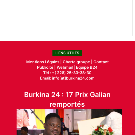
LIENS UTILES
Mentions Légales |
Charte groupe |
Contact
Publicité
|
Webmail |
Equipe B24
Tél : +( 226) 25-33-38-30
Email: info[at]burkina24.com
Burkina 24 : 17 Prix Galian
remportés