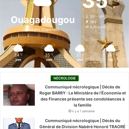
35
b
e
u
a
o
o
d
b
g
k
Ouagadougou
35º - 30º
38%
o
i
e
r
3.35 km/h
Nuages Dispersés
k
n
a
m
34
35
32
34
℃
℃
℃
℃
ven
sam
dim
lun
NÉCROLOGIE
Communiqué nécrologique | Décès de
Roger BARRY : Le Ministère de l’Économie et
des Finances présente ses condoléances à
la famille
il y a 1 semaine
Communiqué nécrologique | Décès du
Général de Division Nabéré Honoré TRAORÉ