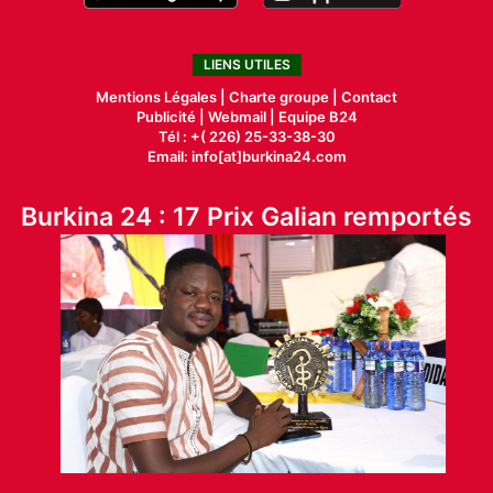
LIENS UTILES
Mentions Légales |
Charte groupe |
Contact
Publicité
|
Webmail |
Equipe B24
Tél : +( 226) 25-33-38-30
Email: info[at]burkina24.com
Burkina 24 : 17 Prix Galian remportés