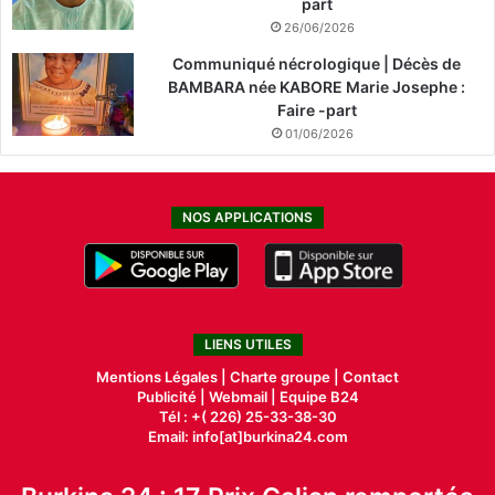
part
26/06/2026
Communiqué nécrologique | Décès de
BAMBARA née KABORE Marie Josephe :
Faire -part
01/06/2026
NOS APPLICATIONS
LIENS UTILES
Mentions Légales |
Charte groupe |
Contact
Publicité
|
Webmail |
Equipe B24
Tél : +( 226) 25-33-38-30
Email: info[at]burkina24.com