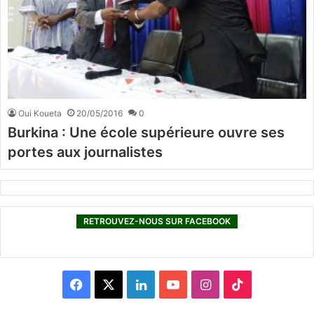
Oui Koueta
20/05/2016
0
Burkina : Une école supérieure ouvre ses
portes aux journalistes
RETROUVEZ-NOUS SUR FACEBOOK
F
X
L
Y
I
T
a
i
o
n
i