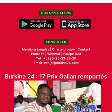
NOS APPLICATIONS
LIENS UTILES
Mentions Légales |
Charte groupe |
Contact
Publicité
|
Webmail |
Equipe B24
Tél : +( 226) 25-33-38-30
Email: info[at]burkina24.com
Burkina 24 : 17 Prix Galian remportés