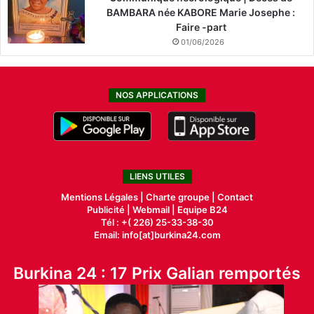
BAMBARA née KABORE Marie Josephe :
Faire -part
01/06/2026
NOS APPLICATIONS
LIENS UTILES
Mentions Légales |
Charte groupe |
Contact
Publicité
|
Webmail |
Equipe B24
Tél : +( 226) 25-33-38-30
Email: info[at]burkina24.com
Burkina 24 : 17 Prix Galian remportés