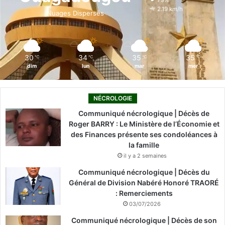
79%
o
i
e
r
2.19 km/h
Nuages Dispersés
k
n
a
m
30
34
35
35
℃
℃
℃
℃
dim
lun
mar
mer
NÉCROLOGIE
Communiqué nécrologique | Décès de
Roger BARRY : Le Ministère de l’Économie et
des Finances présente ses condoléances à
la famille
il y a 2 semaines
Communiqué nécrologique | Décès du
Général de Division Nabéré Honoré TRAORÉ
: Remerciements
03/07/2026
Communiqué nécrologique | Décès de son