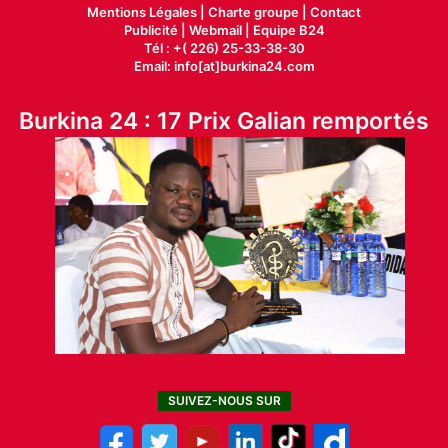
Mentions Légales |
Charte groupe |
Contact
Publicité
|
Webmail |
Equipe B24
Tél : +( 226) 25-33-38-30
Email: info[at]burkina24.com
Burkina 24 : 17 Prix Galian remportés
SUIVEZ-NOUS SUR