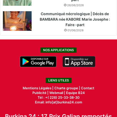
26/06/2026
Communiqué nécrologique | Décès de
BAMBARA née KABORE Marie Josephe :
Faire -part
01/06/2026
NOS APPLICATIONS
LIENS UTILES
Mentions Légales |
Charte groupe |
Contact
Publicité
|
Webmail |
Equipe B24
Tél : +( 226) 25-33-38-30
Email: info[at]burkina24.com
Burkina 24 : 17 Prix Galian remportés