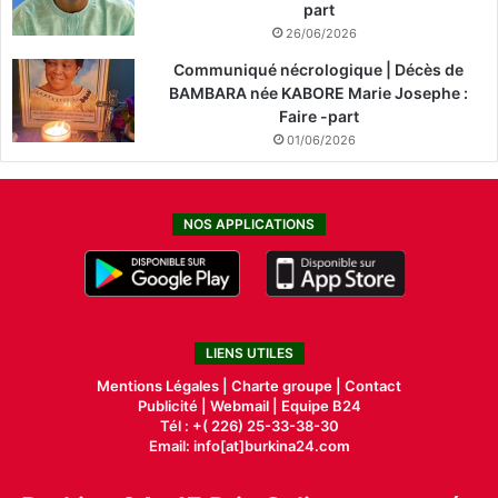
part
26/06/2026
Communiqué nécrologique | Décès de
BAMBARA née KABORE Marie Josephe :
Faire -part
01/06/2026
NOS APPLICATIONS
LIENS UTILES
Mentions Légales |
Charte groupe |
Contact
Publicité
|
Webmail |
Equipe B24
Tél : +( 226) 25-33-38-30
Email: info[at]burkina24.com