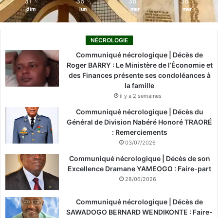
31
36
36
36
℃
℃
℃
℃
dim
lun
mar
mer
NÉCROLOGIE
Communiqué nécrologique | Décès de
Roger BARRY : Le Ministère de l’Économie et
des Finances présente ses condoléances à
la famille
il y a 2 semaines
Communiqué nécrologique | Décès du
Général de Division Nabéré Honoré TRAORÉ
: Remerciements
03/07/2026
Communiqué nécrologique | Décès de son
Excellence Dramane YAMEOGO : Faire-part
28/06/2026
Communiqué nécrologique | Décès de
SAWADOGO BERNARD WENDIKONTE : Faire-