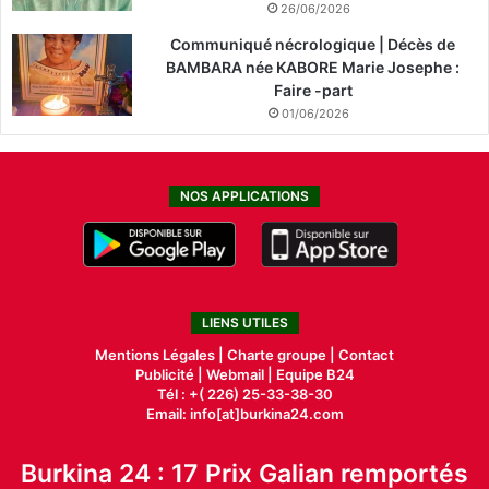
26/06/2026
Communiqué nécrologique | Décès de
BAMBARA née KABORE Marie Josephe :
Faire -part
01/06/2026
NOS APPLICATIONS
LIENS UTILES
Mentions Légales |
Charte groupe |
Contact
Publicité
|
Webmail |
Equipe B24
Tél : +( 226) 25-33-38-30
Email: info[at]burkina24.com
Burkina 24 : 17 Prix Galian remportés