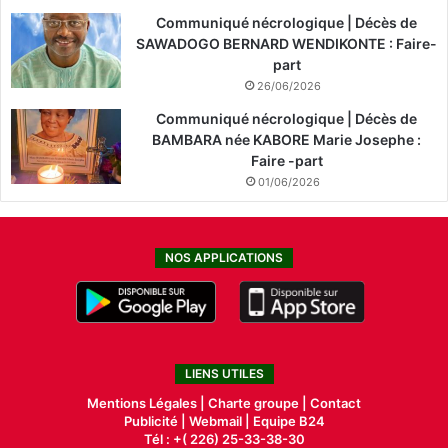
Communiqué nécrologique | Décès de
SAWADOGO BERNARD WENDIKONTE : Faire-
part
26/06/2026
Communiqué nécrologique | Décès de
BAMBARA née KABORE Marie Josephe :
Faire -part
01/06/2026
NOS APPLICATIONS
LIENS UTILES
Mentions Légales |
Charte groupe |
Contact
Publicité
|
Webmail |
Equipe B24
Tél : +( 226) 25-33-38-30