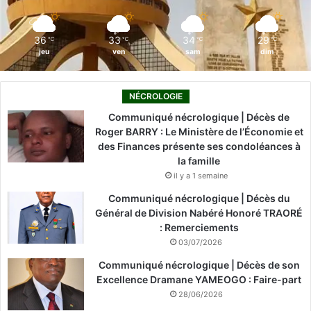
m
36
33
34
29
℃
℃
℃
℃
jeu
ven
sam
dim
NÉCROLOGIE
Communiqué nécrologique | Décès de
Roger BARRY : Le Ministère de l’Économie et
des Finances présente ses condoléances à
la famille
il y a 1 semaine
Communiqué nécrologique | Décès du
Général de Division Nabéré Honoré TRAORÉ
: Remerciements
03/07/2026
Communiqué nécrologique | Décès de son
Excellence Dramane YAMEOGO : Faire-part
28/06/2026