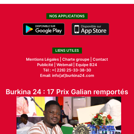
NOS APPLICATIONS
LIENS UTILES
Mentions Légales |
Charte groupe |
Contact
Publicité
|
Webmail |
Equipe B24
Tél : +( 226) 25-33-38-30
Email: info[at]burkina24.com
Burkina 24 : 17 Prix Galian remportés