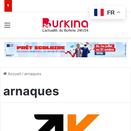
FR
Menu
Accueil
/
arnaques
arnaques