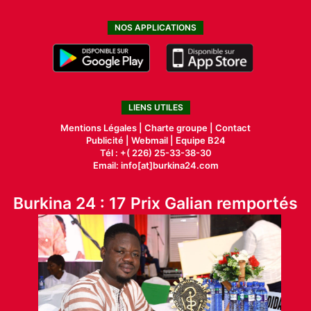
NOS APPLICATIONS
LIENS UTILES
Mentions Légales |
Charte groupe |
Contact
Publicité
|
Webmail |
Equipe B24
Tél : +( 226) 25-33-38-30
Email: info[at]burkina24.com
Burkina 24 : 17 Prix Galian remportés