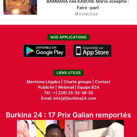
BAMBARA née KABORE Marie Josephe :
Faire -part
01/06/2026
NOS APPLICATIONS
LIENS UTILES
Mentions Légales |
Charte groupe |
Contact
Publicité
|
Webmail |
Equipe B24
Tél : +( 226) 25-33-38-30
Email: info[at]burkina24.com
Burkina 24 : 17 Prix Galian remportés