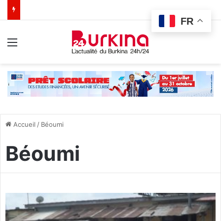
FR
Menu
Accueil
/
Béoumi
Béoumi