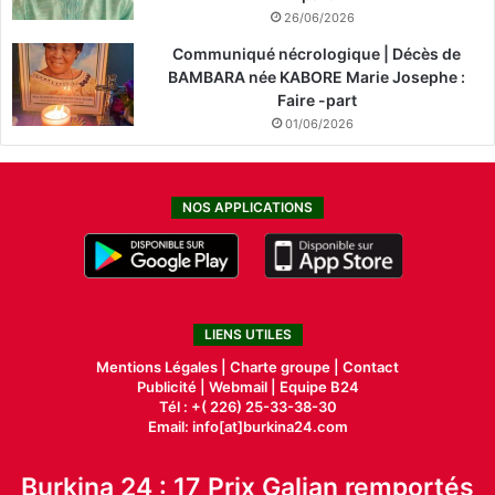
26/06/2026
Communiqué nécrologique | Décès de
BAMBARA née KABORE Marie Josephe :
Faire -part
01/06/2026
NOS APPLICATIONS
LIENS UTILES
Mentions Légales |
Charte groupe |
Contact
Publicité
|
Webmail |
Equipe B24
Tél : +( 226) 25-33-38-30
Email: info[at]burkina24.com
Burkina 24 : 17 Prix Galian remportés