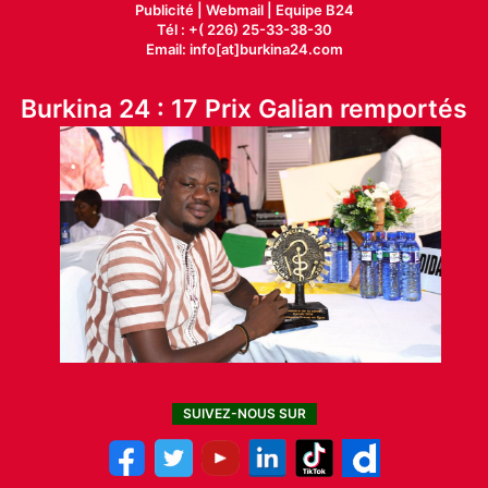
Publicité
|
Webmail |
Equipe B24
Tél : +( 226) 25-33-38-30
Email: info[at]burkina24.com
Burkina 24 : 17 Prix Galian remportés
SUIVEZ-NOUS SUR