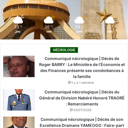
Nuages Dispersés
k
n
a
m
33
36
34
33
℃
℃
℃
℃
jeu
ven
sam
dim
NÉCROLOGIE
Communiqué nécrologique | Décès de
Roger BARRY : Le Ministère de l’Économie et
des Finances présente ses condoléances à
la famille
il y a 1 semaine
Communiqué nécrologique | Décès du
Général de Division Nabéré Honoré TRAORÉ
: Remerciements
03/07/2026
Communiqué nécrologique | Décès de son
Excellence Dramane YAMEOGO : Faire-part