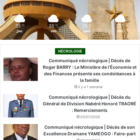
k
n
a
m
35
35
35
33
℃
℃
℃
℃
jeu
ven
sam
dim
NÉCROLOGIE
Communiqué nécrologique | Décès de
Roger BARRY : Le Ministère de l’Économie et
des Finances présente ses condoléances à
la famille
il y a 1 semaine
Communiqué nécrologique | Décès du
Général de Division Nabéré Honoré TRAORÉ
: Remerciements
03/07/2026
Communiqué nécrologique | Décès de son
Excellence Dramane YAMEOGO : Faire-part