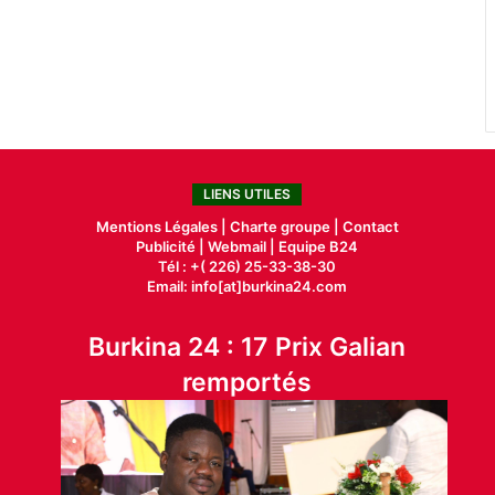
LIENS UTILES
Mentions Légales |
Charte groupe |
Contact
Publicité
|
Webmail |
Equipe B24
Tél : +( 226) 25-33-38-30
Email: info[at]burkina24.com
Burkina 24 : 17 Prix Galian
remportés