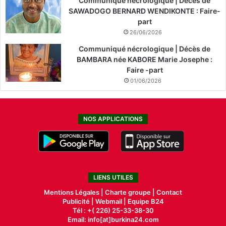
Communiqué nécrologique | Décès de
SAWADOGO BERNARD WENDIKONTE : Faire-
part
26/06/2026
Communiqué nécrologique | Décès de
BAMBARA née KABORE Marie Josephe :
Faire -part
01/06/2026
NOS APPLICATIONS
LIENS UTILES
Mentions Légales |
Charte groupe |
Contact
Publicité
|
Webmail |
Equipe B24
Tél : +( 226) 25-33-38-30
Email: info[at]burkina24.com