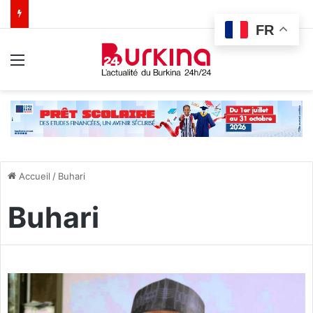
FR
Menu
Accueil
/
Buhari
Buhari