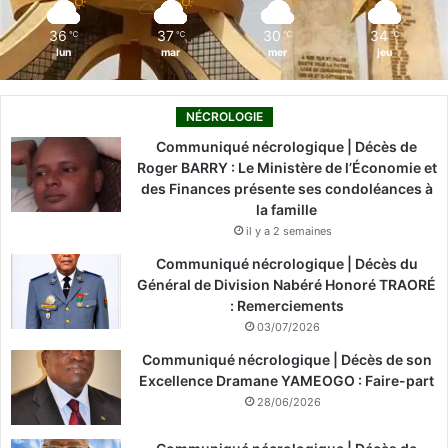
m
36
37
30
34
℃
℃
℃
℃
lun
mar
mer
jeu
NÉCROLOGIE
Communiqué nécrologique | Décès de
Roger BARRY : Le Ministère de l’Économie et
des Finances présente ses condoléances à
la famille
il y a 2 semaines
Communiqué nécrologique | Décès du
Général de Division Nabéré Honoré TRAORÉ
: Remerciements
03/07/2026
Communiqué nécrologique | Décès de son
Excellence Dramane YAMEOGO : Faire-part
28/06/2026