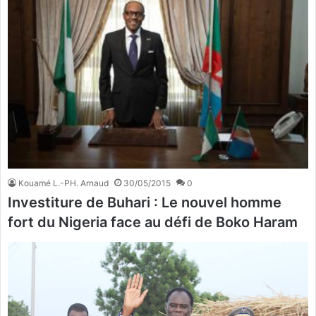
Kouamé L.-PH. Arnaud
30/05/2015
0
Investiture de Buhari : Le nouvel homme
fort du Nigeria face au défi de Boko Haram