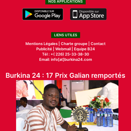
NOS APPLICATIONS
LIENS UTILES
Mentions Légales |
Charte groupe |
Contact
Publicité
|
Webmail |
Equipe B24
Tél : +( 226) 25-33-38-30
Email: info[at]burkina24.com
Burkina 24 : 17 Prix Galian remportés