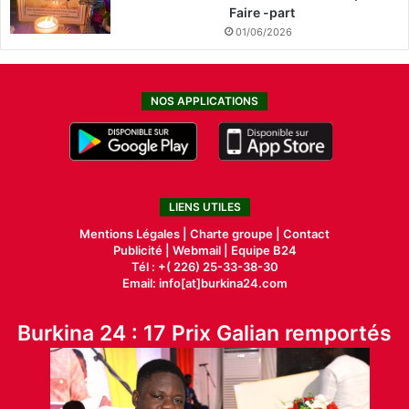
Faire -part
01/06/2026
NOS APPLICATIONS
LIENS UTILES
Mentions Légales |
Charte groupe |
Contact
Publicité
|
Webmail |
Equipe B24
Tél : +( 226) 25-33-38-30
Email: info[at]burkina24.com
Burkina 24 : 17 Prix Galian remportés