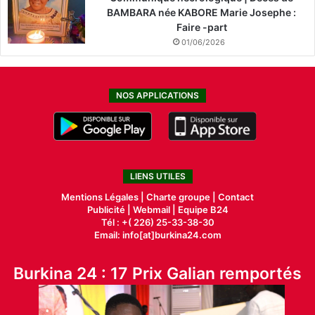
BAMBARA née KABORE Marie Josephe :
Faire -part
01/06/2026
NOS APPLICATIONS
LIENS UTILES
Mentions Légales |
Charte groupe |
Contact
Publicité
|
Webmail |
Equipe B24
Tél : +( 226) 25-33-38-30
Email: info[at]burkina24.com
Burkina 24 : 17 Prix Galian remportés