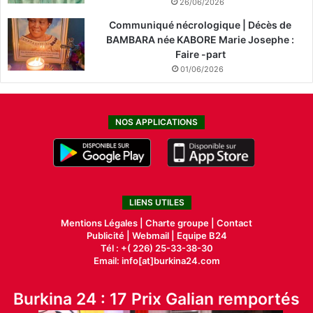
26/06/2026
Communiqué nécrologique | Décès de
BAMBARA née KABORE Marie Josephe :
Faire -part
01/06/2026
NOS APPLICATIONS
LIENS UTILES
Mentions Légales |
Charte groupe |
Contact
Publicité
|
Webmail |
Equipe B24
Tél : +( 226) 25-33-38-30
Email: info[at]burkina24.com
Burkina 24 : 17 Prix Galian remportés