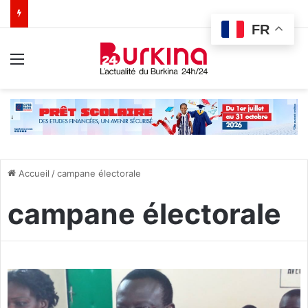
FR
Menu
Accueil
/
campane électorale
campane électorale