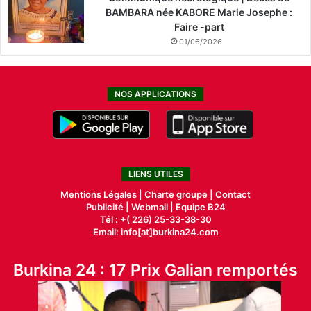
BAMBARA née KABORE Marie Josephe :
Faire -part
01/06/2026
NOS APPLICATIONS
LIENS UTILES
Mentions Légales |
Charte groupe |
Contact
Publicité
|
Webmail |
Equipe B24
Tél : +( 226) 25-33-38-30
Email: info[at]burkina24.com
Burkina 24 : 17 Prix Galian remportés