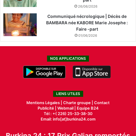
26/06/2026
Communiqué nécrologique | Décès de
BAMBARA née KABORE Marie Josephe :
Faire -part
01/06/2026
NOS APPLICATIONS
LIENS UTILES
Mentions Légales |
Charte groupe |
Contact
Publicité
|
Webmail |
Equipe B24
Tél : +( 226) 25-33-38-30
Email: info[at]burkina24.com
Burkina 24 : 17 Prix Galian remportés