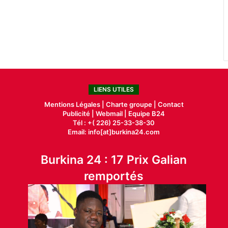
LIENS UTILES
Mentions Légales |
Charte groupe |
Contact
Publicité
|
Webmail |
Equipe B24
Tél : +( 226) 25-33-38-30
Email: info[at]burkina24.com
Burkina 24 : 17 Prix Galian
remportés