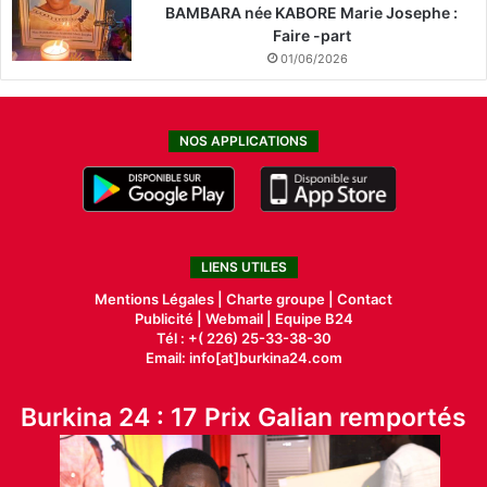
BAMBARA née KABORE Marie Josephe :
Faire -part
01/06/2026
NOS APPLICATIONS
LIENS UTILES
Mentions Légales |
Charte groupe |
Contact
Publicité
|
Webmail |
Equipe B24
Tél : +( 226) 25-33-38-30
Email: info[at]burkina24.com
Burkina 24 : 17 Prix Galian remportés