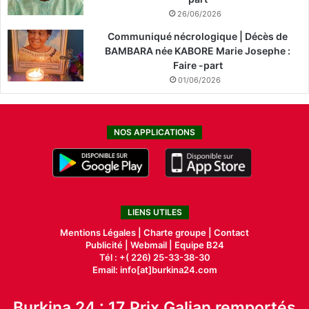
26/06/2026
Communiqué nécrologique | Décès de
BAMBARA née KABORE Marie Josephe :
Faire -part
01/06/2026
NOS APPLICATIONS
LIENS UTILES
Mentions Légales |
Charte groupe |
Contact
Publicité
|
Webmail |
Equipe B24
Tél : +( 226) 25-33-38-30
Email: info[at]burkina24.com
Burkina 24 : 17 Prix Galian remportés