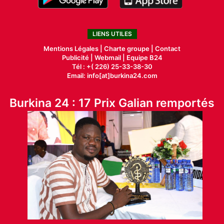
LIENS UTILES
Mentions Légales |
Charte groupe |
Contact
Publicité
|
Webmail |
Equipe B24
Tél : +( 226) 25-33-38-30
Email: info[at]burkina24.com
Burkina 24 : 17 Prix Galian remportés