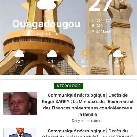
27
b
e
u
a
o
o
d
b
g
k
Ouagadougou
32º - 25º
74%
o
i
e
r
2.11 km/h
Légère Pluie
k
n
a
m
32
34
35
34
℃
℃
℃
℃
dim
lun
mar
mer
NÉCROLOGIE
Communiqué nécrologique | Décès de
Roger BARRY : Le Ministère de l’Économie et
des Finances présente ses condoléances à
la famille
il y a 2 semaines
Communiqué nécrologique | Décès du