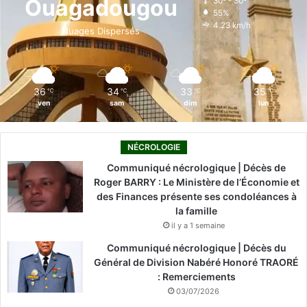
Ouagadougou
30º - 30º
55%
o
i
e
r
4.23 km/h
Nuages Dispersés
k
n
a
m
36
34
33
35
℃
℃
℃
℃
ven
sam
dim
lun
NÉCROLOGIE
Communiqué nécrologique | Décès de
Roger BARRY : Le Ministère de l’Économie et
des Finances présente ses condoléances à
la famille
il y a 1 semaine
Communiqué nécrologique | Décès du
Général de Division Nabéré Honoré TRAORÉ
: Remerciements
03/07/2026