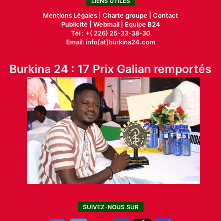
LIENS UTILES
Mentions Légales |
Charte groupe |
Contact
Publicité
|
Webmail |
Equipe B24
Tél : +( 226) 25-33-38-30
Email: info[at]burkina24.com
Burkina 24 : 17 Prix Galian remportés
SUIVEZ-NOUS SUR