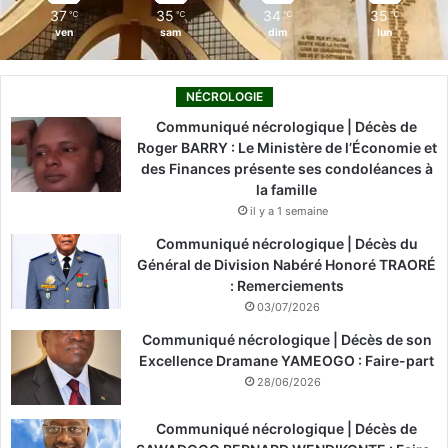
37
35
34
35
℃
℃
℃
℃
ven
sam
dim
lun
NÉCROLOGIE
Communiqué nécrologique | Décès de
Roger BARRY : Le Ministère de l’Économie et
des Finances présente ses condoléances à
la famille
il y a 1 semaine
Communiqué nécrologique | Décès du
Général de Division Nabéré Honoré TRAORÉ
: Remerciements
03/07/2026
Communiqué nécrologique | Décès de son
Excellence Dramane YAMEOGO : Faire-part
28/06/2026
Communiqué nécrologique | Décès de