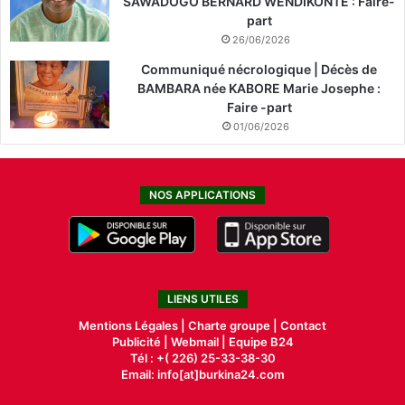
SAWADOGO BERNARD WENDIKONTE : Faire-
part
26/06/2026
Communiqué nécrologique | Décès de
BAMBARA née KABORE Marie Josephe :
Faire -part
01/06/2026
NOS APPLICATIONS
LIENS UTILES
Mentions Légales |
Charte groupe |
Contact
Publicité
|
Webmail |
Equipe B24
Tél : +( 226) 25-33-38-30
Email: info[at]burkina24.com