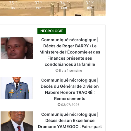
35
37
34
33
℃
℃
℃
℃
jeu
ven
sam
dim
NÉCROLOGIE
Communiqué nécrologique |
Décès de Roger BARRY : Le
Ministère de l’Économie et des
Finances présente ses
condoléances à la famille
il y a 1 semaine
Communiqué nécrologique |
Décès du Général de Division
Nabéré Honoré TRAORÉ :
Remerciements
03/07/2026
Communiqué nécrologique |
Décès de son Excellence
Dramane YAMEOGO : Faire-part