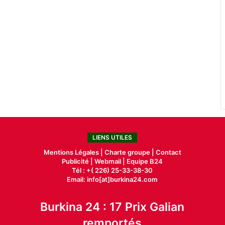
LIENS UTILES
Mentions Légales |
Charte groupe |
Contact
Publicité
|
Webmail |
Equipe B24
Tél : +( 226) 25-33-38-30
Email: info[at]burkina24.com
Burkina 24 : 17 Prix Galian
remportés