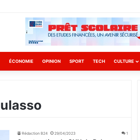
E
ÉCONOMIE
OPINION
SPORT
TECH
CULTURE
ulasso
Rédaction B24
29/04/2023
1