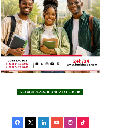
RETROUVEZ-NOUS SUR FACEBOOK
F
X
L
Y
I
T