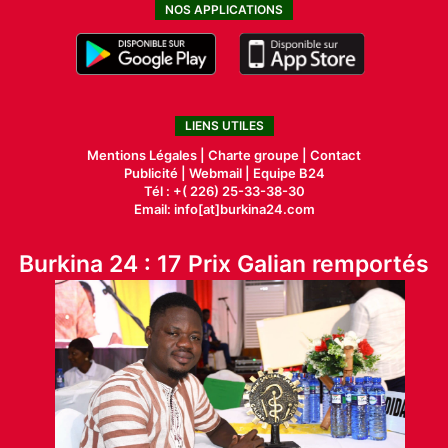
NOS APPLICATIONS
LIENS UTILES
Mentions Légales |
Charte groupe |
Contact
Publicité
|
Webmail |
Equipe B24
Tél : +( 226) 25-33-38-30
Email: info[at]burkina24.com
Burkina 24 : 17 Prix Galian remportés