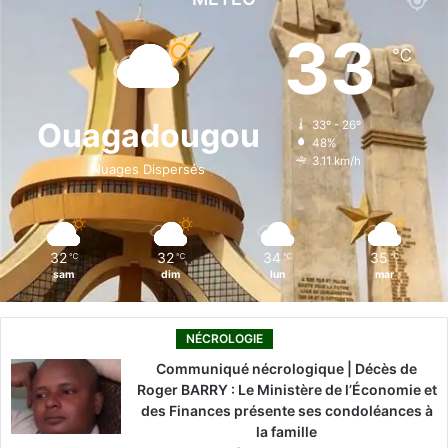
e
k
T
t
T
33
℃
b
e
u
a
o
o
d
b
g
k
Ouagadougou
33º - 26º
48%
o
i
e
r
3.11 km/h
Nuages Dispersés
k
n
a
m
32
32
34
35
℃
℃
℃
℃
sam
dim
lun
mar
NÉCROLOGIE
Communiqué nécrologique | Décès de
Roger BARRY : Le Ministère de l’Économie et
des Finances présente ses condoléances à
la famille