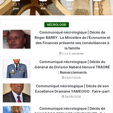
33
32
34
32
℃
℃
℃
℃
sam
dim
lun
mar
NÉCROLOGIE
Communiqué nécrologique | Décès de
Roger BARRY : Le Ministère de l’Économie et
des Finances présente ses condoléances à
la famille
il y a 2 semaines
Communiqué nécrologique | Décès du
Général de Division Nabéré Honoré TRAORÉ
: Remerciements
03/07/2026
Communiqué nécrologique | Décès de son
Excellence Dramane YAMEOGO : Faire-part
28/06/2026
Communiqué nécrologique | Décès de