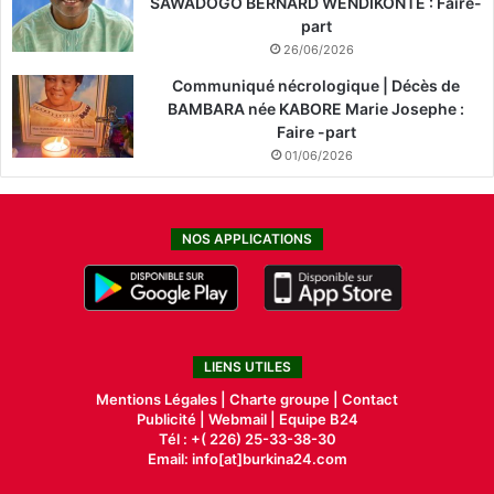
SAWADOGO BERNARD WENDIKONTE : Faire-
part
26/06/2026
Communiqué nécrologique | Décès de
BAMBARA née KABORE Marie Josephe :
Faire -part
01/06/2026
NOS APPLICATIONS
LIENS UTILES
Mentions Légales |
Charte groupe |
Contact
Publicité
|
Webmail |
Equipe B24
Tél : +( 226) 25-33-38-30
Email: info[at]burkina24.com