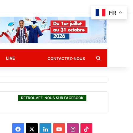
FR
Rechercher
LIVE
CONTACTEZ-NOUS
RETROUVEZ-NOUS SUR FACEBOOK
F
X
L
Y
I
T