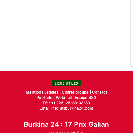
LIENS UTILES
Mentions Légales |
Charte groupe |
Contact
Publicité
|
Webmail |
Equipe B24
Tél : +( 226) 25-33-38-30
Email: info[at]burkina24.com
Burkina 24 : 17 Prix Galian