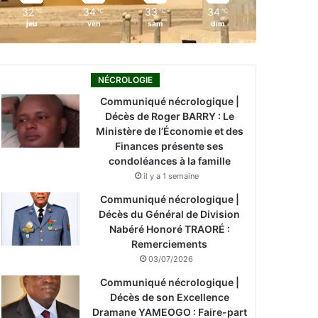
32
34
33
34
℃
℃
℃
℃
jeu
ven
sam
dim
NÉCROLOGIE
Communiqué nécrologique |
Décès de Roger BARRY : Le
Ministère de l’Économie et des
Finances présente ses
condoléances à la famille
il y a 1 semaine
Communiqué nécrologique |
Décès du Général de Division
Nabéré Honoré TRAORÉ :
Remerciements
03/07/2026
Communiqué nécrologique |
Décès de son Excellence
Dramane YAMEOGO : Faire-part