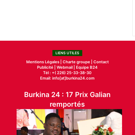
LIENS UTILES
Mentions Légales |
Charte groupe |
Contact
Publicité
|
Webmail |
Equipe B24
Tél : +( 226) 25-33-38-30
Email: info[at]burkina24.com
Burkina 24 : 17 Prix Galian
remportés