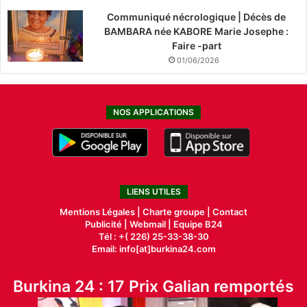
Communiqué nécrologique | Décès de
BAMBARA née KABORE Marie Josephe :
Faire -part
01/06/2026
NOS APPLICATIONS
LIENS UTILES
Mentions Légales |
Charte groupe |
Contact
Publicité
|
Webmail |
Equipe B24
Tél : +( 226) 25-33-38-30
Email: info[at]burkina24.com
Burkina 24 : 17 Prix Galian remportés