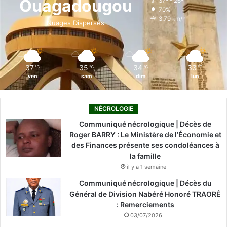
Ouagadougou
37º - 26º
70%
o
i
e
r
3.79 km/h
Nuages Dispersés
k
n
a
m
37
35
34
33
℃
℃
℃
℃
ven
sam
dim
lun
NÉCROLOGIE
Communiqué nécrologique | Décès de
Roger BARRY : Le Ministère de l’Économie et
des Finances présente ses condoléances à
la famille
il y a 1 semaine
Communiqué nécrologique | Décès du
Général de Division Nabéré Honoré TRAORÉ
: Remerciements
03/07/2026