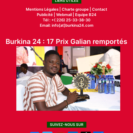
LIENS UTILES
Mentions Légales |
Charte groupe |
Contact
Publicité
|
Webmail |
Equipe B24
Tél : +( 226) 25-33-38-30
Email: info[at]burkina24.com
Burkina 24 : 17 Prix Galian remportés
SUIVEZ-NOUS SUR