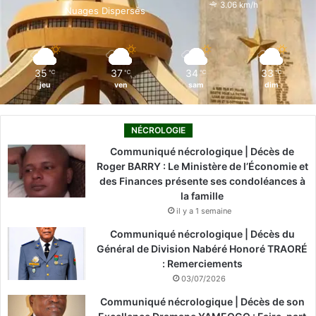
o
i
e
r
3.06 km/h
Nuages Dispersés
k
n
a
m
35
37
34
33
℃
℃
℃
℃
jeu
ven
sam
dim
NÉCROLOGIE
Communiqué nécrologique | Décès de
Roger BARRY : Le Ministère de l’Économie et
des Finances présente ses condoléances à
la famille
il y a 1 semaine
Communiqué nécrologique | Décès du
Général de Division Nabéré Honoré TRAORÉ
: Remerciements
03/07/2026
Communiqué nécrologique | Décès de son