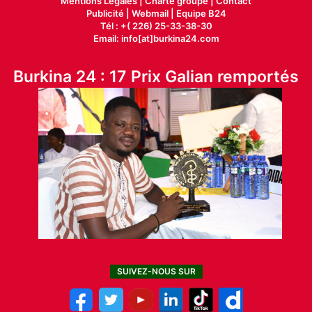
Mentions Légales |
Charte groupe |
Contact
Publicité
|
Webmail |
Equipe B24
Tél : +( 226) 25-33-38-30
Email: info[at]burkina24.com
Burkina 24 : 17 Prix Galian remportés
SUIVEZ-NOUS SUR