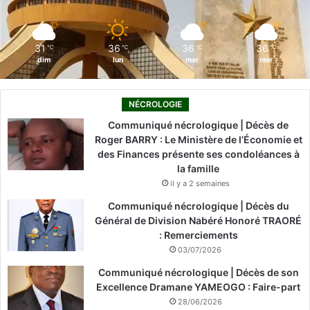
k
n
a
m
31
36
36
36
℃
℃
℃
℃
dim
lun
mar
mer
NÉCROLOGIE
Communiqué nécrologique | Décès de
Roger BARRY : Le Ministère de l’Économie et
des Finances présente ses condoléances à
la famille
il y a 2 semaines
Communiqué nécrologique | Décès du
Général de Division Nabéré Honoré TRAORÉ
: Remerciements
03/07/2026
Communiqué nécrologique | Décès de son
Excellence Dramane YAMEOGO : Faire-part
28/06/2026