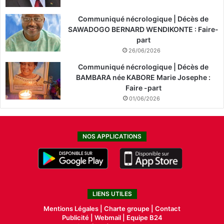
Communiqué nécrologique | Décès de
SAWADOGO BERNARD WENDIKONTE : Faire-
part
26/06/2026
Communiqué nécrologique | Décès de
BAMBARA née KABORE Marie Josephe :
Faire -part
01/06/2026
NOS APPLICATIONS
LIENS UTILES
Mentions Légales |
Charte groupe |
Contact
Publicité
|
Webmail |
Equipe B24