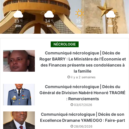
k
n
a
m
33
34
35
35
℃
℃
℃
℃
dim
lun
mar
mer
NÉCROLOGIE
Communiqué nécrologique | Décès de
Roger BARRY : Le Ministère de l’Économie et
des Finances présente ses condoléances à
la famille
il y a 2 semaines
Communiqué nécrologique | Décès du
Général de Division Nabéré Honoré TRAORÉ
: Remerciements
03/07/2026
Communiqué nécrologique | Décès de son
Excellence Dramane YAMEOGO : Faire-part
28/06/2026