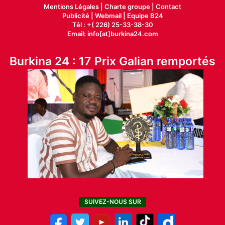
Mentions Légales |
Charte groupe |
Contact
Publicité
|
Webmail |
Equipe B24
Tél : +( 226) 25-33-38-30
Email: info[at]burkina24.com
Burkina 24 : 17 Prix Galian remportés
SUIVEZ-NOUS SUR