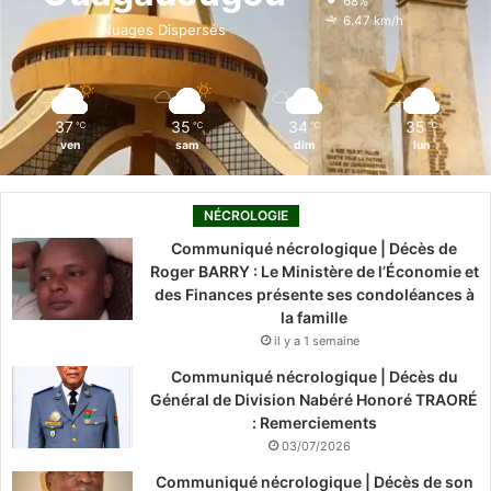
68%
o
i
e
r
6.47 km/h
Nuages Dispersés
k
n
a
m
37
35
34
35
℃
℃
℃
℃
ven
sam
dim
lun
NÉCROLOGIE
Communiqué nécrologique | Décès de
Roger BARRY : Le Ministère de l’Économie et
des Finances présente ses condoléances à
la famille
il y a 1 semaine
Communiqué nécrologique | Décès du
Général de Division Nabéré Honoré TRAORÉ
: Remerciements
03/07/2026
Communiqué nécrologique | Décès de son