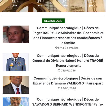
36
37
30
33
℃
℃
℃
℃
lun
mar
mer
jeu
NÉCROLOGIE
Communiqué nécrologique | Décès de
Roger BARRY : Le Ministère de l’Économie et
des Finances présente ses condoléances à
la famille
il y a 2 semaines
Communiqué nécrologique | Décès du
Général de Division Nabéré Honoré TRAORÉ
: Remerciements
03/07/2026
Communiqué nécrologique | Décès de son
Excellence Dramane YAMEOGO : Faire-part
28/06/2026
Communiqué nécrologique | Décès de
SAWADOGO BERNARD WENDIKONTE : Faire-