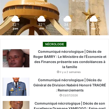
3.11 km/h
Nuages Dispersés
k
n
a
m
32
32
34
35
℃
℃
℃
℃
sam
dim
lun
mar
NÉCROLOGIE
Communiqué nécrologique | Décès de
Roger BARRY : Le Ministère de l’Économie et
des Finances présente ses condoléances à
la famille
il y a 2 semaines
Communiqué nécrologique | Décès du
Général de Division Nabéré Honoré TRAORÉ
: Remerciements
03/07/2026
Communiqué nécrologique | Décès de son
Excellence Dramane YAMEOGO : Faire-part