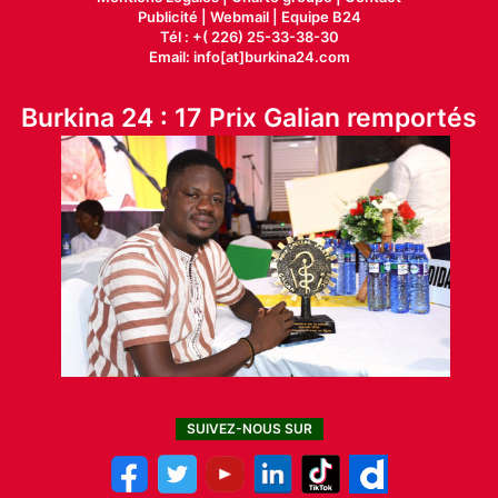
Publicité
|
Webmail |
Equipe B24
Tél : +( 226) 25-33-38-30
Email: info[at]burkina24.com
Burkina 24 : 17 Prix Galian remportés
SUIVEZ-NOUS SUR