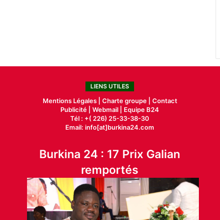
LIENS UTILES
Mentions Légales |
Charte groupe |
Contact
Publicité
|
Webmail |
Equipe B24
Tél : +( 226) 25-33-38-30
Email: info[at]burkina24.com
Burkina 24 : 17 Prix Galian
remportés