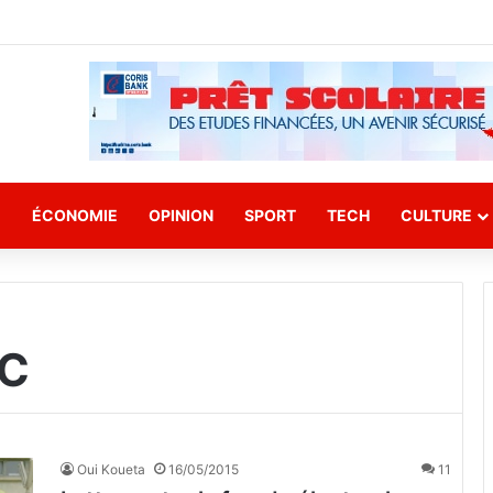
E
ÉCONOMIE
OPINION
SPORT
TECH
CULTURE
PC
Oui Koueta
16/05/2015
11