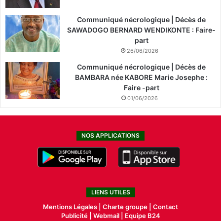
Communiqué nécrologique | Décès de
SAWADOGO BERNARD WENDIKONTE : Faire-
part
26/06/2026
Communiqué nécrologique | Décès de
BAMBARA née KABORE Marie Josephe :
Faire -part
01/06/2026
NOS APPLICATIONS
LIENS UTILES
Mentions Légales |
Charte groupe |
Contact
Publicité
|
Webmail |
Equipe B24