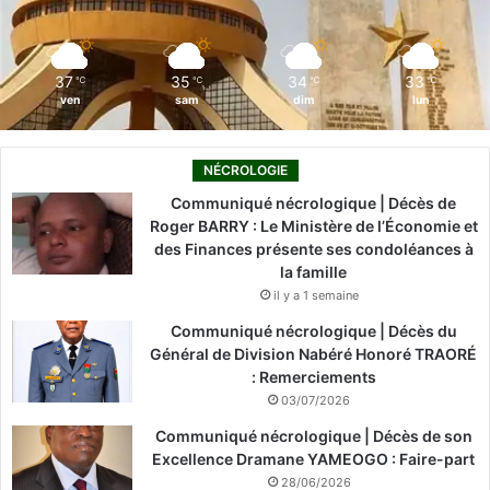
k
n
a
m
37
35
34
33
℃
℃
℃
℃
ven
sam
dim
lun
NÉCROLOGIE
Communiqué nécrologique | Décès de
Roger BARRY : Le Ministère de l’Économie et
des Finances présente ses condoléances à
la famille
il y a 1 semaine
Communiqué nécrologique | Décès du
Général de Division Nabéré Honoré TRAORÉ
: Remerciements
03/07/2026
Communiqué nécrologique | Décès de son
Excellence Dramane YAMEOGO : Faire-part
28/06/2026