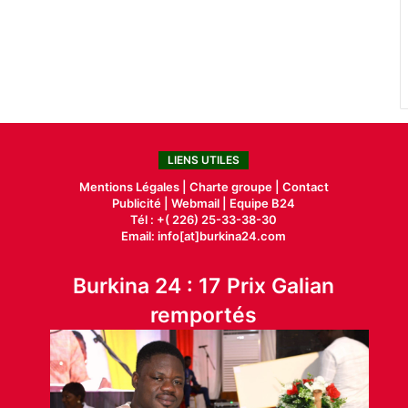
LIENS UTILES
Mentions Légales |
Charte groupe |
Contact
Publicité
|
Webmail |
Equipe B24
Tél : +( 226) 25-33-38-30
Email: info[at]burkina24.com
Burkina 24 : 17 Prix Galian
remportés